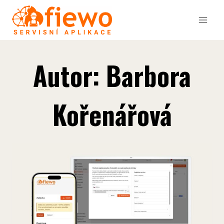
Přeskočit
na
obsah
Autor: Barbora
Kořenářová