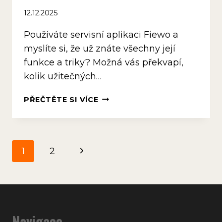
12.12.2025
Používáte servisní aplikaci Fiewo a
myslíte si, že už znáte všechny její
funkce a triky? Možná vás překvapí,
kolik užitečných…
5
PŘEČTĚTE SI VÍCE
TAJNÝCH
FUNKCÍ
FIEWO,
KTERÉ
Navigace
Další
1
2
VÁM
UŠETŘÍ
strana
na
SPOUSTU
ČASU
stránce
Navigace