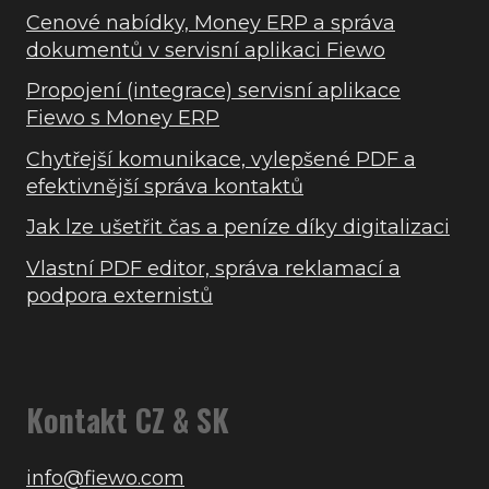
Cenové nabídky, Money ERP a správa
dokumentů v servisní aplikaci Fiewo
Propojení (integrace) servisní aplikace
Fiewo s Money ERP
Chytřejší komunikace, vylepšené PDF a
efektivnější správa kontaktů
Jak lze ušetřit čas a peníze díky digitalizaci
Vlastní PDF editor, správa reklamací a
podpora externistů
Kontakt CZ & SK
info@fiewo.com