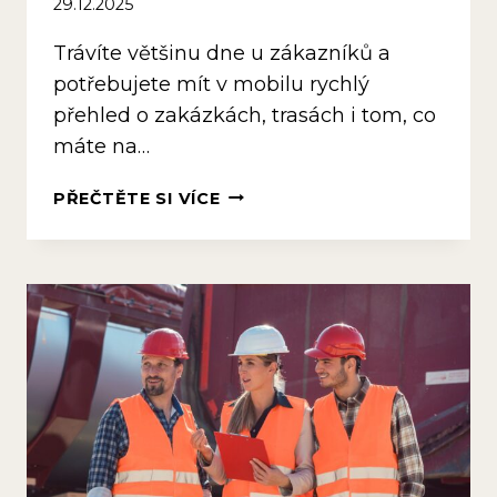
29.12.2025
Trávíte většinu dne u zákazníků a
potřebujete mít v mobilu rychlý
přehled o zakázkách, trasách i tom, co
máte na…
5
PŘEČTĚTE SI VÍCE
FUNKCÍ,
KTERÉ
OCENÍ
SERVISNÍ
TECHNIK
V
TERÉNU