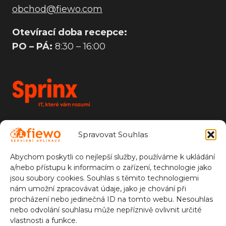
obchod@fiewo.com
Otevírací doba recepce:
PO – PÁ:
8:30 – 16:00
Sprinx Systems, a.s.
Spravovat Souhlas
Údolní 212/1
147 00 Praha 4
Abychom poskytli co nejlepší služby, používáme k ukládání
a/nebo přístupu k informacím o zařízení, technologie jako
jsou soubory cookies. Souhlas s těmito technologiemi
nám umožní zpracovávat údaje, jako je chování při
Sledujte nás
procházení nebo jedinečná ID na tomto webu. Nesouhlas
nebo odvolání souhlasu může nepříznivě ovlivnit určité
vlastnosti a funkce.