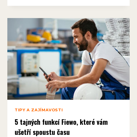
UŽITEČNÉ
FUNKCE
FIEWO
PRO
DISPEČERY,
KTERÉ
VÁM
ZJEDNODUŠÍ
PLÁNOVÁNÍ
ZAKÁZEK
TIPY A ZAJÍMAVOSTI
5 tajných funkcí Fiewo, které vám
ušetří spoustu času