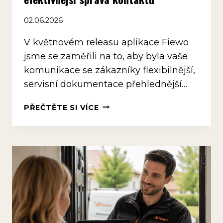
02.06.2026
V květnovém releasu aplikace Fiewo
jsme se zaměřili na to, aby byla vaše
komunikace se zákazníky flexibilnější,
servisní dokumentace přehlednější…
CHYTŘEJŠÍ
PŘEČTĚTE SI VÍCE
KOMUNIKACE,
VYLEPŠENÉ
PDF
A
EFEKTIVNĚJŠÍ
SPRÁVA
KONTAKTŮ