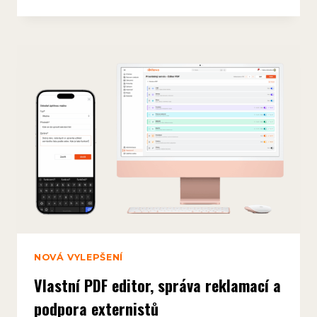
LZE
UŠETŘIT
ČAS
A
PENÍZE
DÍKY
DIGITALIZACI
NOVÁ VYLEPŠENÍ
Vlastní PDF editor, správa reklamací a
podpora externistů