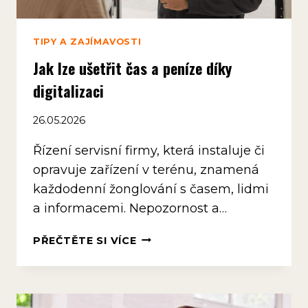
TIPY A ZAJÍMAVOSTI
Jak lze ušetřit čas a peníze díky
digitalizaci
26.05.2026
Řízení servisní firmy, která instaluje či
opravuje zařízení v terénu, znamená
každodenní žonglování s časem, lidmi
a informacemi. Nepozornost a…
JAK
PŘEČTĚTE SI VÍCE
LZE
UŠETŘIT
ČAS
A