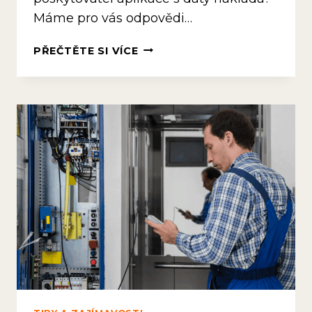
Máme pro vás odpovědi…
BEZPEČNOST
PŘEČTĚTE SI VÍCE
DAT
V
SERVISNÍ
APLIKACI:
VŠE,
CO
POTŘEBUJETE
VĚDĚT