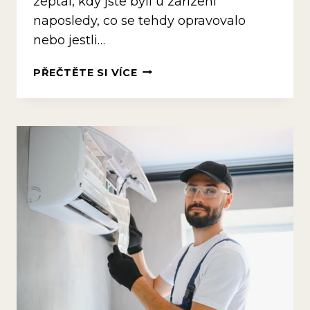
zeptal, kdy jste byli u zařízení
naposledy, co se tehdy opravovalo
nebo jestli…
K ČEMU
PŘEČTĚTE SI VÍCE
JE
DOBRÁ
KOMPLETNÍ
HISTORIE
SERVISOVANÝCH
ZAŘÍZENÍ?