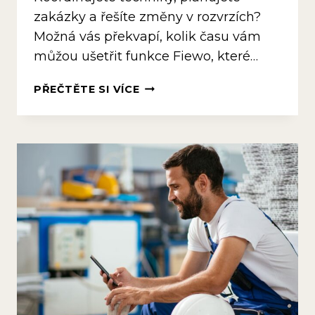
zakázky a řešíte změny v rozvrzích?
Možná vás překvapí, kolik času vám
můžou ušetřit funkce Fiewo, které…
3
PŘEČTĚTE SI VÍCE
UŽITEČNÉ
FUNKCE
FIEWO
PRO
DISPEČERY,
KTERÉ
VÁM
ZJEDNODUŠÍ
PLÁNOVÁNÍ
ZAKÁZEK