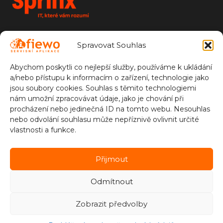
Sprinx Systems, a.s.
Spravovat Souhlas
Údolní 212/1
147 00 Praha 4
Abychom poskytli co nejlepší služby, používáme k ukládání
a/nebo přístupu k informacím o zařízení, technologie jako
jsou soubory cookies. Souhlas s těmito technologiemi
nám umožní zpracovávat údaje, jako je chování při
Sledujte nás
procházení nebo jedinečná ID na tomto webu. Nesouhlas
nebo odvolání souhlasu může nepříznivě ovlivnit určité
vlastnosti a funkce.
Facebook
Instagram
LinkedIn
YouTube
Přijmout
Odmítnout
Zobrazit předvolby
© 2026 Fiewo by
Sprinx Systems, a.s.