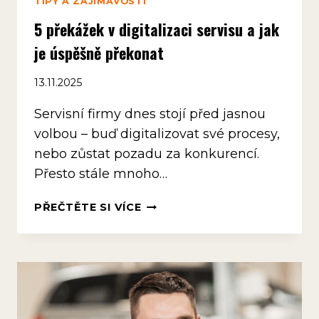
TIPY A ZAJÍMAVOSTI
5 překážek v digitalizaci servisu a jak
je úspěšně překonat
13.11.2025
Servisní firmy dnes stojí před jasnou
volbou – buď digitalizovat své procesy,
nebo zůstat pozadu za konkurencí.
Přesto stále mnoho…
5
PŘEČTĚTE SI VÍCE
PŘEKÁŽEK
V
DIGITALIZACI
SERVISU
A
JAK
JE