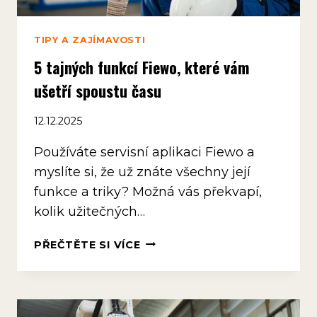
TIPY A ZAJÍMAVOSTI
5 tajných funkcí Fiewo, které vám
ušetří spoustu času
12.12.2025
Používáte servisní aplikaci Fiewo a
myslíte si, že už znáte všechny její
funkce a triky? Možná vás překvapí,
kolik užitečných…
5
PŘEČTĚTE SI VÍCE
TAJNÝCH
FUNKCÍ
FIEWO,
KTERÉ