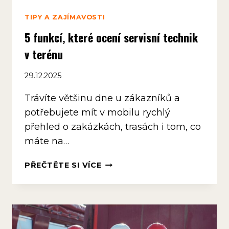
TIPY A ZAJÍMAVOSTI
5 funkcí, které ocení servisní technik
v terénu
29.12.2025
Trávíte většinu dne u zákazníků a
potřebujete mít v mobilu rychlý
přehled o zakázkách, trasách i tom, co
máte na…
5
PŘEČTĚTE SI VÍCE
FUNKCÍ,
KTERÉ
OCENÍ
SERVISNÍ
TECHNIK