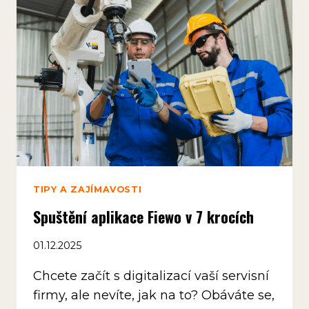
VÁM
UŠETŘÍ
SPOUSTU
ČASU
TIPY A ZAJÍMAVOSTI
Spuštění aplikace Fiewo v 7 krocích
01.12.2025
Chcete začít s digitalizací vaší servisní
firmy, ale nevíte, jak na to? Obáváte se,