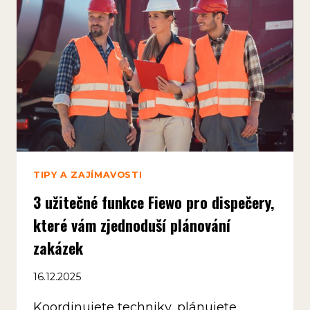
V
TERÉNU
TIPY A ZAJÍMAVOSTI
3 užitečné funkce Fiewo pro dispečery,
které vám zjednoduší plánování
zakázek
16.12.2025
Koordinujete techniky, plánujete