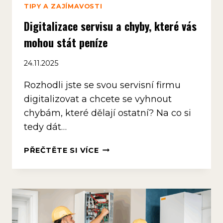
TIPY A ZAJÍMAVOSTI
Digitalizace servisu a chyby, které vás
mohou stát peníze
24.11.2025
Rozhodli jste se svou servisní firmu
digitalizovat a chcete se vyhnout
chybám, které dělají ostatní? Na co si
tedy dát…
DIGITALIZACE
PŘEČTĚTE SI VÍCE
SERVISU
A
CHYBY,
KTERÉ
VÁS
MOHOU