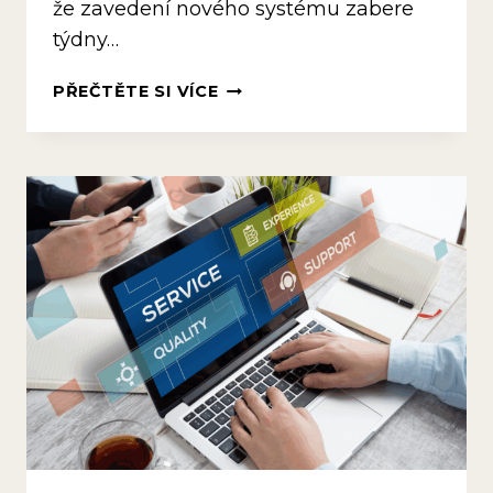
že zavedení nového systému zabere
týdny…
SPUŠTĚNÍ
PŘEČTĚTE SI VÍCE
APLIKACE
FIEWO
V 7
KROCÍCH