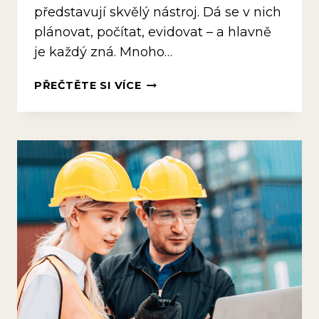
představují skvělý nástroj. Dá se v nich
plánovat, počítat, evidovat – a hlavně
je každý zná. Mnoho…
CO
PŘEČTĚTE SI VÍCE
KDYŽ
VAŠE
SERVISNÍ
FIRMA
PŘEROSTE
EXCEL?