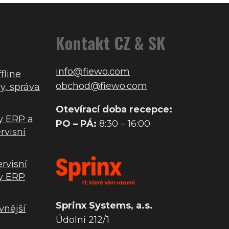
Kontakt CZ & SK
info@fiewo.com
fline
obchod@fiewo.com
y, správa
Otevírací doba recepce:
y ERP a
PO – PÁ:
8:30 – 16:00
rvisní
ervisní
y ERP
Sprinx Systems, a.s.
vnější
Údolní 212/1