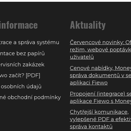
 informace
Aktuality
race a správa systému
Červencové novinky: Of
režim, webové poptávk
tace bez papírů
uživatelů
ervisních zakázek
Cenové nabídky, Mone
správa dokumentů v se
ewo začít? [PDF]
aplikaci Fiewo
 osobních údajů
Propojení (integrace) s
né obchodní podmínky
aplikace Fiewo s Mone
Chytřejší komunikace,
vylepšené PDF a efekti
správa kontaktů